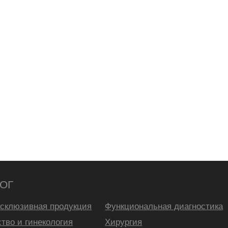
ЛОГ
склюзивная продукция
Функциональная диагностика
тво и гинекология
Хирургия