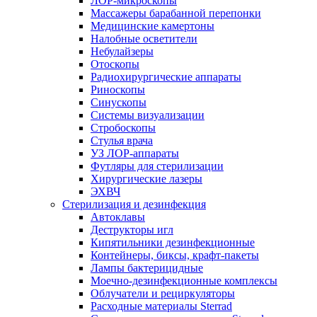
ЛОР-микроскопы
Массажеры барабанной перепонки
Медицинские камертоны
Налобные осветители
Небулайзеры
Отоскопы
Радиохирургические аппараты
Риноскопы
Синускопы
Системы визуализации
Стробоскопы
Стулья врача
УЗ ЛОР-аппараты
Футляры для стерилизации
Хирургические лазеры
ЭХВЧ
Стерилизация и дезинфекция
Автоклавы
Деструкторы игл
Кипятильники дезинфекционные
Контейнеры, биксы, крафт-пакеты
Лампы бактерицидные
Моечно-дезинфекционные комплексы
Облучатели и рециркуляторы
Расходные материалы Sterrad