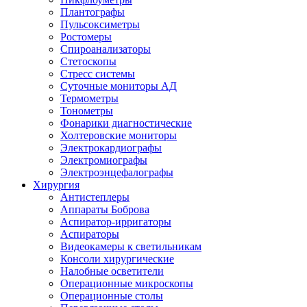
Плантографы
Пульсоксиметры
Ростомеры
Спироанализаторы
Стетоскопы
Стресс системы
Суточные мониторы АД
Термометры
Тонометры
Фонарики диагностические
Холтеровские мониторы
Электрокардиографы
Электромиографы
Электроэнцефалографы
Хирургия
Антистеплеры
Аппараты Боброва
Аспиратор-ирригаторы
Аспираторы
Видеокамеры к светильникам
Консоли хирургические
Налобные осветители
Операционные микроскопы
Операционные столы