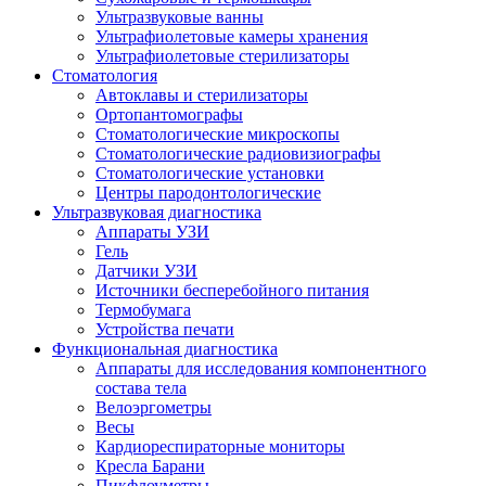
Ультразвуковые ванны
Ультрафиолетовые камеры хранения
Ультрафиолетовые стерилизаторы
Стоматология
Автоклавы и стерилизаторы
Ортопантомографы
Стоматологические микроскопы
Стоматологические радиовизиографы
Стоматологические установки
Центры пародонтологические
Ультразвуковая диагностика
Аппараты УЗИ
Гель
Датчики УЗИ
Источники бесперебойного питания
Термобумага
Устройства печати
Функциональная диагностика
Аппараты для исследования компонентного
состава тела
Велоэргометры
Весы
Кардиореспираторные мониторы
Кресла Барани
Пикфлоуметры