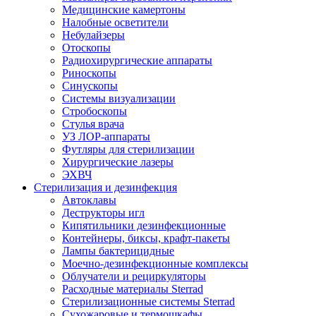
Медицинские камертоны
Налобные осветители
Небулайзеры
Отоскопы
Радиохирургические аппараты
Риноскопы
Синускопы
Системы визуализации
Стробоскопы
Стулья врача
УЗ ЛОР-аппараты
Футляры для стерилизации
Хирургические лазеры
ЭХВЧ
Стерилизация и дезинфекция
Автоклавы
Деструкторы игл
Кипятильники дезинфекционные
Контейнеры, биксы, крафт-пакеты
Лампы бактерицидные
Моечно-дезинфекционные комплексы
Облучатели и рециркуляторы
Расходные материалы Sterrad
Стерилизационные системы Sterrad
Сухожаровые и термошкафы