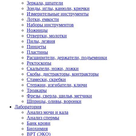
Зеркала, шпатели
Зонды, иглы, канюли, крючки
Измерительные инструменты
Лотки, емкости
Наборы инструментов
Ножницы
Отвертки, молотки
Пилы, лезвия
Пинцеты
Пластины
Расширители, держатели, подъемники
Ректоскопы
Скальпели, ножи, ложки
Скобы, дистракторы, контракторы
Стамески, скребки
Стержни, изгибатели, ключи
Троакары
Фрезы, сверла, шилья, метчики
Шприцы, оливы, воронки
Лаборатория
Анализ мочи и кала
Анализ спермы
Банк крови
Биохимия
ВРТ (ЭКО)