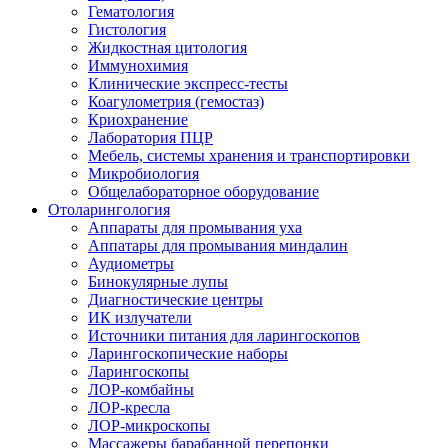
Гематология
Гистология
Жидкостная цитология
Иммунохимия
Клинические экспресс-тесты
Коагулометрия (гемостаз)
Криохранение
Лаборатория ПЦР
Мебель, системы хранения и транспортировки
Микробиология
Общелабораторное оборудование
Отоларингология
Аппараты для промывания уха
Аппатары для промывания миндалин
Аудиометры
Бинокулярные лупы
Диагностические центры
ИК излучатели
Источники питания для ларингоскопов
Ларингоскопические наборы
Ларингоскопы
ЛОР-комбайны
ЛОР-кресла
ЛОР-микроскопы
Массажеры барабанной перепонки