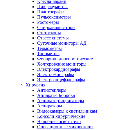
Кресла Барани
Пикфлоуметры
Плантографы
Пульсоксиметры
Ростомеры
Спироанализаторы
Стетоскопы
Стресс системы
Суточные мониторы АД
Термометры
Тонометры
Фонарики диагностические
Холтеровские мониторы
Электрокардиографы
Электромиографы
Электроэнцефалографы
Хирургия
Антистеплеры
Аппараты Боброва
Аспиратор-ирригаторы
Аспираторы
Видеокамеры к светильникам
Консоли хирургические
Налобные осветители
Операционные микроскопы