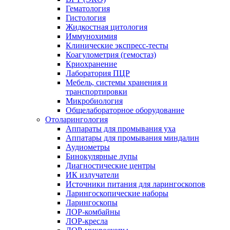
Гематология
Гистология
Жидкостная цитология
Иммунохимия
Клинические экспресс-тесты
Коагулометрия (гемостаз)
Криохранение
Лаборатория ПЦР
Мебель, системы хранения и
транспортировки
Микробиология
Общелабораторное оборудование
Отоларингология
Аппараты для промывания уха
Аппатары для промывания миндалин
Аудиометры
Бинокулярные лупы
Диагностические центры
ИК излучатели
Источники питания для ларингоскопов
Ларингоскопические наборы
Ларингоскопы
ЛОР-комбайны
ЛОР-кресла