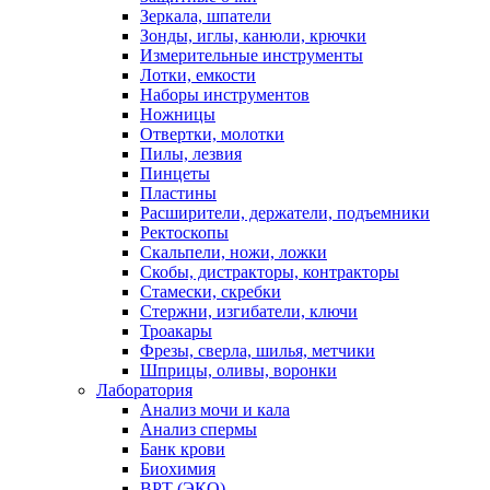
Зеркала, шпатели
Зонды, иглы, канюли, крючки
Измерительные инструменты
Лотки, емкости
Наборы инструментов
Ножницы
Отвертки, молотки
Пилы, лезвия
Пинцеты
Пластины
Расширители, держатели, подъемники
Ректоскопы
Скальпели, ножи, ложки
Скобы, дистракторы, контракторы
Стамески, скребки
Стержни, изгибатели, ключи
Троакары
Фрезы, сверла, шилья, метчики
Шприцы, оливы, воронки
Лаборатория
Анализ мочи и кала
Анализ спермы
Банк крови
Биохимия
ВРТ (ЭКО)