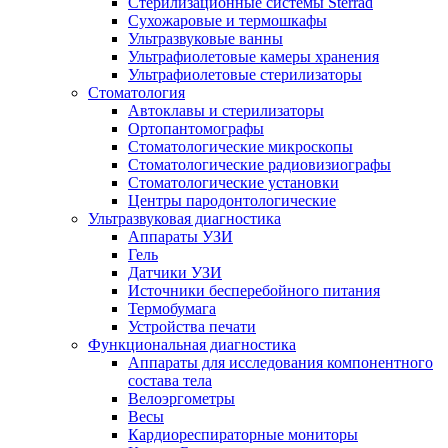
Стерилизационные системы Sterrad
Сухожаровые и термошкафы
Ультразвуковые ванны
Ультрафиолетовые камеры хранения
Ультрафиолетовые стерилизаторы
Стоматология
Автоклавы и стерилизаторы
Ортопантомографы
Стоматологические микроскопы
Стоматологические радиовизиографы
Стоматологические установки
Центры пародонтологические
Ультразвуковая диагностика
Аппараты УЗИ
Гель
Датчики УЗИ
Источники бесперебойного питания
Термобумага
Устройства печати
Функциональная диагностика
Аппараты для исследования компонентного
состава тела
Велоэргометры
Весы
Кардиореспираторные мониторы